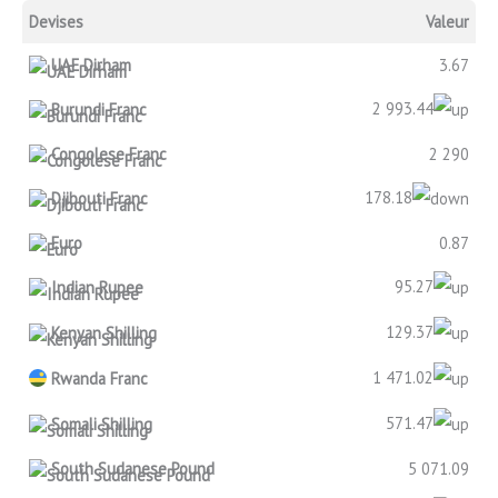
Devises
Valeur
UAE Dirham
3.67
2 993.44
Burundi Franc
Congolese Franc
2 290
178.18
Djibouti Franc
Euro
0.87
95.27
Indian Rupee
129.37
Kenyan Shilling
1 471.02
Rwanda Franc
571.47
Somali Shilling
South Sudanese Pound
5 071.09