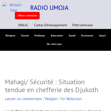
Aller
A
RADIO UMOJA
au
r
contenu
Nous connaitre
c
h
UNILAC
Caritas Développement
Petit séminaire
i
Religion
Social
Politique
Education
Santé
Economie
Sport
v
Ne ratez pas
e
s
Mahagi/ Sécurité : Situation
tendue en chefferie des Djukoth
Laisser un commentaire
/
Religion
/ Par
Rédaction