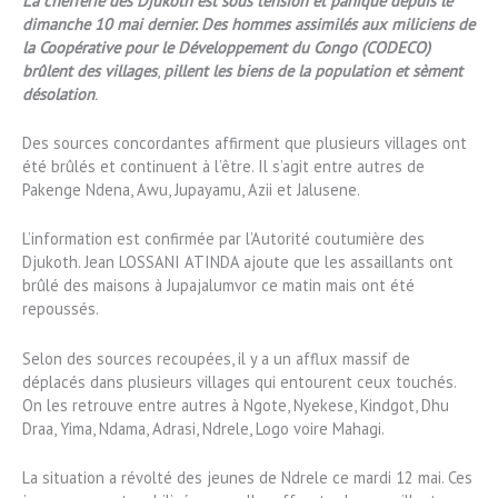
La chefferie des Djukoth est sous tension et panique depuis le
dimanche 10 mai dernier. Des hommes assimilés aux miliciens de
la Coopérative pour le Développement du Congo (CODECO)
brûlent des villages
,
pillent les biens
de la population et
sèment
désolation
.
Des sources concordantes affirment que plusieurs villages ont
été brûlés et continuent à l’être. Il s’agit entre autres de
Pakenge Ndena, Awu, Jupayamu, Azii et Jalusene.
L’information est confirmée par l’Autorité coutumière des
Djukoth. Jean LOSSANI ATINDA ajoute que les assaillants ont
brûlé des maisons à Jupajalumvor ce matin mais ont été
repoussés.
Selon des sources recoupées, il y a un afflux massif de
déplacés dans plusieurs villages qui entourent ceux touchés.
On les retrouve entre autres à Ngote, Nyekese, Kindgot, Dhu
Draa, Yima, Ndama, Adrasi, Ndrele, Logo voire Mahagi.
La situation a révolté des jeunes de Ndrele ce mardi 12 mai. Ces