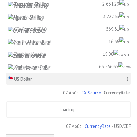
2 651.29
Tanzanian Shilling
3 727.33
Uganda Shilling
569.31
CFA Franc BCEAO
16.36
South African Rand
19.08
Zambian Kwacha
66 556.65
Zimbabwean Dollar
US Dollar
07 Août ·
FX Source
:
CurrencyRate
Loading...
07 Août ·
CurrencyRate
· USD/CDF