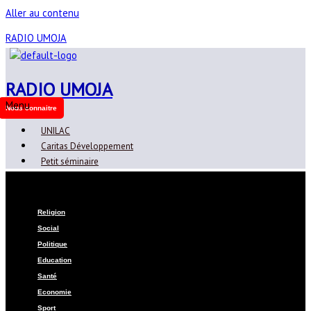
Aller au contenu
RADIO UMOJA
RADIO UMOJA
Menu
Nous connaitre
UNILAC
Caritas Développement
Petit séminaire
Menu
Religion
Social
Politique
Education
Santé
Economie
Sport