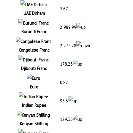
3.67
UAE Dirham
2 989.99
Burundi Franc
2 275.78
Congolese Franc
178.23
Djibouti Franc
0.87
Euro
95.3
Indian Rupee
129.36
Kenyan Shilling