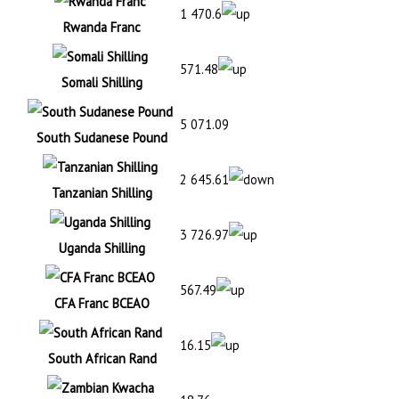
1 470.6
Rwanda Franc
571.48
Somali Shilling
5 071.09
South Sudanese Pound
2 645.61
Tanzanian Shilling
3 726.97
Uganda Shilling
567.49
CFA Franc BCEAO
16.15
South African Rand