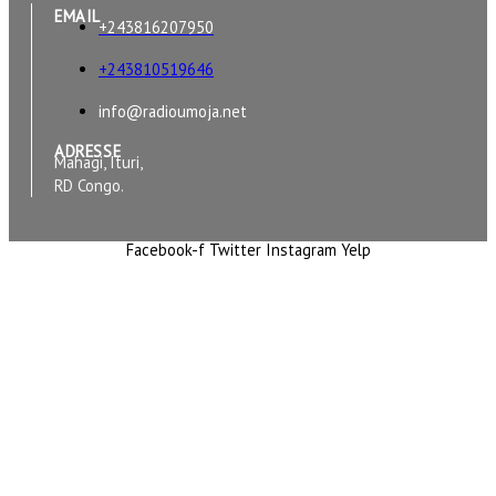
EMAIL
+243816207950
+243810519646
info@radioumoja.net
ADRESSE
Mahagi, Ituri,
RD Congo.
Facebook-f
Twitter
Instagram
Yelp
Copyright © 2026 RADIO UMOJA