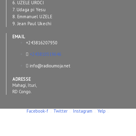
6. UZELE UROCI
7. Udaga pi Yesu
8. Emmanuel UZELE
9. Jean Paul Ukechi
EMAIL
+243816207950
+243810519646
info@radioumoja.net
ADRESSE
Mahagi, Ituri,
RD Congo.
Facebook-f
Twitter
Instagram
Yelp
Copyright © 2026 RADIO UMOJA