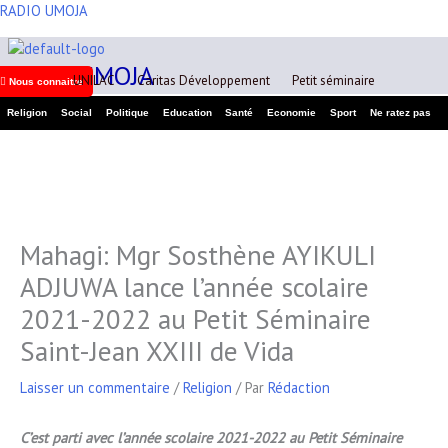
Aller
RADIO UMOJA
A
au
r
contenu
RADIO UMOJA
c
UNILAC
Caritas Développement
Petit séminaire
Nous connaitre
h
Religion
Social
Politique
Education
Santé
Economie
Sport
Ne ratez pas
i
v
e
s
Mahagi: Mgr Sosthène AYIKULI
ADJUWA lance l’année scolaire
2021-2022 au Petit Séminaire
Saint-Jean XXIII de Vida
Laisser un commentaire
/
Religion
/ Par
Rédaction
C’est parti avec l’année scolaire 2021-2022 au Petit Séminaire