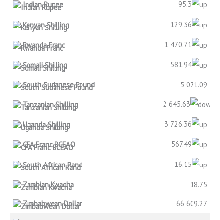
95.3
Indian Rupee
129.36
Kenyan Shilling
1 470.71
Rwanda Franc
581.94
Somali Shilling
South Sudanese Pound
5 071.09
2 645.63
Tanzanian Shilling
3 726.36
Uganda Shilling
567.49
CFA Franc BCEAO
16.15
South African Rand
Zambian Kwacha
18.75
Zimbabwean Dollar
66 609.27