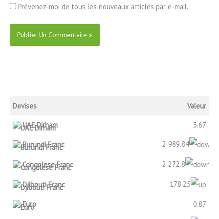
Prévenez-moi de tous les nouveaux articles par e-mail.
Devises
Valeur
UAE Dirham
3.67
2 989.84
Burundi Franc
2 272.8
Congolese Franc
178.25
Djibouti Franc
Euro
0.87