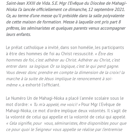
Saint-Jean XXIII de Vida. S.E. Mgr l’Evêque du Diocèse de Mahagi-
Nioka l’a lancée officiellement ce dimanche, 12 septembre 2021.
Ce, au terme d’une messe qu’il présidée dans la salle polyvalente
de cette maison de formation
.
Messe à laquelle ont pris part 8
prêtres, les séminaristes et quelques parents venus accompagner
leurs enfants.
Le prélat catholique a invité, dans son homélie, les participants
à être des hommes de foi au Christ ressuscité.
« Être des
hommes de foi, c’est adhérer au Christ. Adhérer au Christ, c’est
entrer dans sa logique. Or sa logique, c’est le qui perd gagne.
Vous devez donc prendre en compte la dimension de la croix! la
marche à la suite de Jésus implique le renoncement à soi-
même »
, a exhorté l’officiant.
Le Numéro Un de Mahagi-Nioka a placé l’année scolaire sous le
mot d’ordre: «
Tu m’a appelé, me voici! »
Pour Mgr l’Evêque de
Mahagi-Nioka, ce mot d’ordre implique deux volontés. Il s’agit de
la volonté de celui qui appelle et la volonté de celui qui appelé.
« Cela signifie, pour vous, séminaristes, être disponibles pour que
ce pour quoi le Seigneur vous appelle se réalise par l’entremise