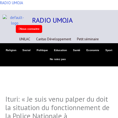
Aller
RADIO UMOJA
A
au
r
contenu
RADIO UMOJA
c
h
Nous connaitre
i
UNILAC
Caritas Développement
Petit séminaire
v
e
Religion
Social
Politique
Education
Santé
Economie
Sport
s
Ne ratez pas
Ituri: « Je suis venu palper du doit
la situation du fonctionnement de
la Police Nationale à