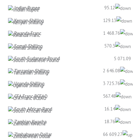
95.12
Indian Rupee
129.13
Kenyan Shilling
1 468.76
Rwanda Franc
570.3
Somali Shilling
South Sudanese Pound
5 071.09
2 646.08
Tanzanian Shilling
3 725.76
Uganda Shilling
567.48
CFA Franc BCEAO
16.14
South African Rand
18.76
Zambian Kwacha
66 609.27
Zimbabwean Dollar