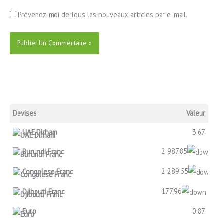
Prévenez-moi de tous les nouveaux articles par e-mail.
Devises
Valeur
UAE Dirham
3.67
2 987.85
Burundi Franc
2 289.55
Congolese Franc
177.96
Djibouti Franc
Euro
0.87