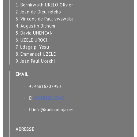
1. Bernirwoth UKELO Olivier
2. Jean de Dieu ndeko
3. Vincent de Paul vwaweka
4. Augustin Bithum
5. David UNENCAN
6. UZELE UROCI
7. Udaga pi Yesu
8. Emmanuel UZELE
9. Jean Paul Ukechi
EMAIL
+243816207950
+243810519646
info@radioumoja.net
ADRESSE