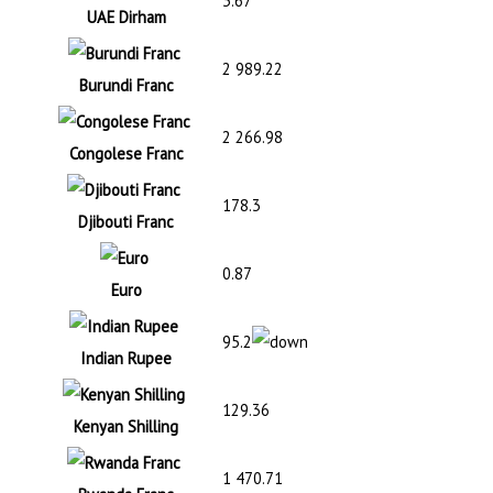
3.67
UAE Dirham
2 989.22
Burundi Franc
2 266.98
Congolese Franc
178.3
Djibouti Franc
0.87
Euro
95.2
Indian Rupee
129.36
Kenyan Shilling
1 470.71