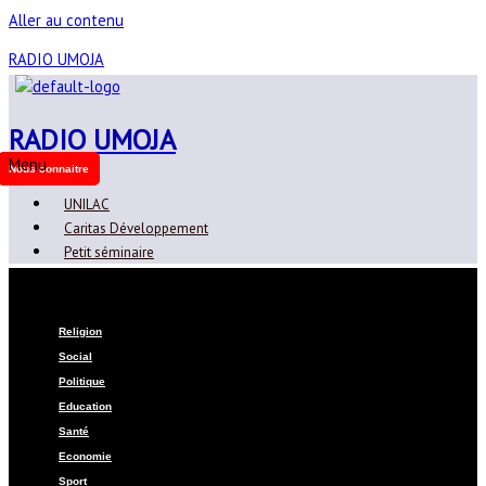
Aller au contenu
RADIO UMOJA
RADIO UMOJA
Menu
Nous connaitre
UNILAC
Caritas Développement
Petit séminaire
Menu
Religion
Social
Politique
Education
Santé
Economie
Sport