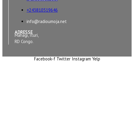
+243810519646
info@radioumoja.net
ADRESSE
Mahagi, Ituri,
RD Congo.
Facebook-f
Twitter
Instagram
Yelp
Copyright © 2026 RADIO UMOJA