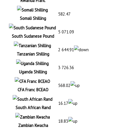
Rwanda Franc
582.47
Somali Shilling
5 071.09
South Sudanese Pound
2 644.91
Tanzanian Shilling
3 726.36
Uganda Shilling
568.02
CFA Franc BCEAO
16.17
South African Rand
18.83
Zambian Kwacha