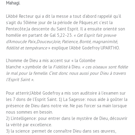
Mahagi.
L’Abbé Recteur qui a dit la messe a tout d’abord rappelé qu’il
s’agit du 50ième jour de la période de Pâques,et c’est la
Pentecôte,la descente du Saint Esprit. Il a ensuite orienté son
homélie en partant de Gal 5,22-23.
« Cet Esprit fait preuve
d’Amour,de Paix,Douceur,Joie, Patience, Bonté, magnanimité,
fidélité et tempérance
» explique l’Abbé Godefroy UPARTHO.
L’homme de Dieu a mis accent sur « la Colombe
blanche »,symbole de la
Fidélité
à Dieu.
« ces oiseaux sont fidèle
le mal pour la femelle. C’est donc nous aussi pour Dieu à travers
l’Esprit Saint ».
Pour atterrir,l’Abbé Godefroy a mis son auditoire à l’examen sur
les 7 dons de l’Esprit Saint. 1) La Sagesse: nous aide à goûter la
présence de Dieu dans notre vie. Ne pas forcer sa main lorsque
nous sommes en besoin.
2) L’intelligence: pour entrer dans le mystère de Dieu, découvrir
la vérité par excellence.
3) la science :permet de connaître Dieu dans ses œuvres,