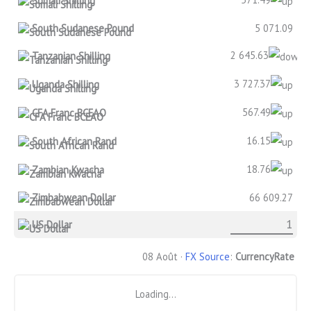
Somali Shilling
South Sudanese Pound
5 071.09
2 645.63
Tanzanian Shilling
3 727.37
Uganda Shilling
567.49
CFA Franc BCEAO
16.15
South African Rand
18.76
Zambian Kwacha
Zimbabwean Dollar
66 609.27
US Dollar
08 Août ·
FX Source
:
CurrencyRate
Loading...