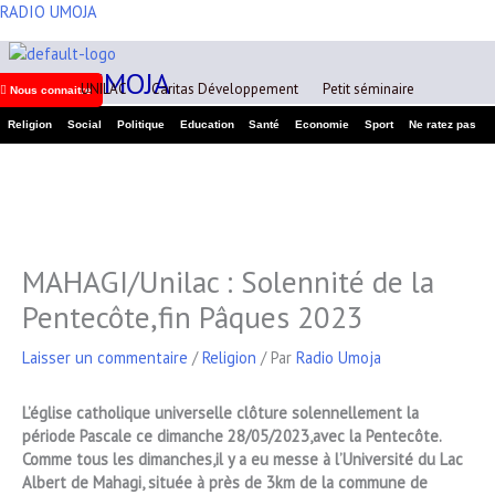
Aller
RADIO UMOJA
A
au
r
contenu
RADIO UMOJA
c
UNILAC
Caritas Développement
Petit séminaire
Nous connaitre
h
Religion
Social
Politique
Education
Santé
Economie
Sport
Ne ratez pas
i
v
e
s
MAHAGI/Unilac : Solennité de la
Pentecôte,fin Pâques 2023
Laisser un commentaire
/
Religion
/ Par
Radio Umoja
L’église catholique universelle clôture solennellement la
période Pascale ce dimanche 28/05/2023,avec la Pentecôte.
Comme tous les dimanches,il y a eu messe à l’Université du Lac
Albert de Mahagi, située à près de 3km de la commune de