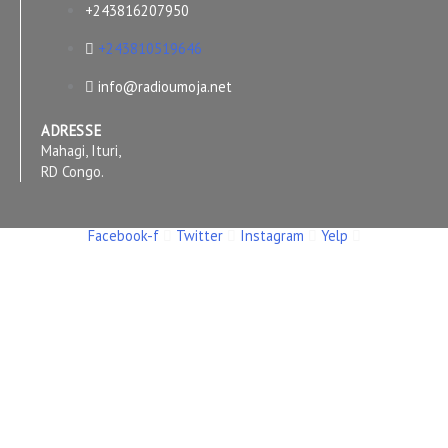
+243816207950
+243810519646
info@radioumoja.net
ADRESSE
Mahagi, Ituri,
RD Congo.
Facebook-f
Twitter
Instagram
Yelp
Copyright © 2026 RADIO UMOJA