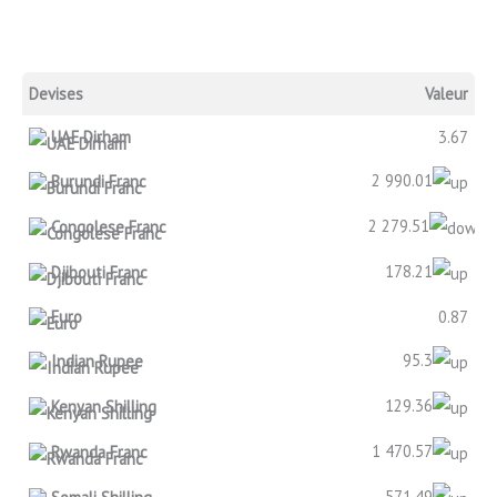
Devises
Valeur
UAE Dirham
3.67
2 990.01
Burundi Franc
2 279.51
Congolese Franc
178.21
Djibouti Franc
Euro
0.87
95.3
Indian Rupee
129.36
Kenyan Shilling
1 470.57
Rwanda Franc
571.49