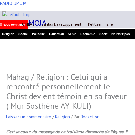
Aller
RADIO UMOJA
A
au
r
contenu
RADIO UMOJA
c
UNILAC
Caritas Développement
Petit séminaire
Nous connaitre
h
Religion
Social
Politique
Education
Santé
Economie
Sport
Ne ratez pas
i
v
e
s
Mahagi/ Religion : Celui qui a
rencontré personnellement le
Christ devient témoin en sa faveur
( Mgr Sosthène AYIKULI)
Laisser un commentaire
/
Religion
/ Par
Rédaction
C’est le coeur du message de ce troisième dimanche de Pâques. Il