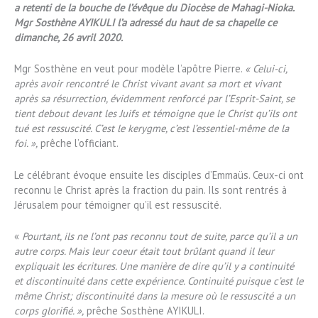
a retenti de la bouche de l’évêque du Diocèse de Mahagi-Nioka.
Mgr Sosthène AYIKULI l’a adressé du haut de sa chapelle ce
dimanche, 26 avril 2020.
Mgr Sosthène en veut pour modèle l’apôtre Pierre.
« Celui-ci,
après avoir rencontré le Christ vivant avant sa mort et vivant
après sa résurrection, évidemment renforcé par l’Esprit-Saint, se
tient debout devant les Juifs et témoigne que le Christ qu’ils ont
tué est ressuscité. C’est le kerygme, c’est l’essentiel-même de la
foi. »,
prêche l’officiant.
Le célébrant évoque ensuite les disciples d’Emmaüs. Ceux-ci ont
reconnu le Christ après la fraction du pain. Ils sont rentrés à
Jérusalem pour témoigner qu’il est ressuscité.
«
Pourtant, ils ne l’ont pas reconnu tout de suite, parce qu’il a un
autre corps. Mais leur coeur était tout brûlant quand il leur
expliquait les écritures. Une manière de dire qu’il y a continuité
et discontinuité dans cette expérience. Continuité puisque c’est le
même Christ; discontinuité dans la mesure où le ressuscité a un
corps glorifié. »,
prêche Sosthène AYIKULI.