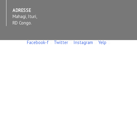
ADRESSE
Mahagi, Ituri,
RD Congo.
Facebook-f
Twitter
Instagram
Yelp
Copyright © 2026 RADIO UMOJA