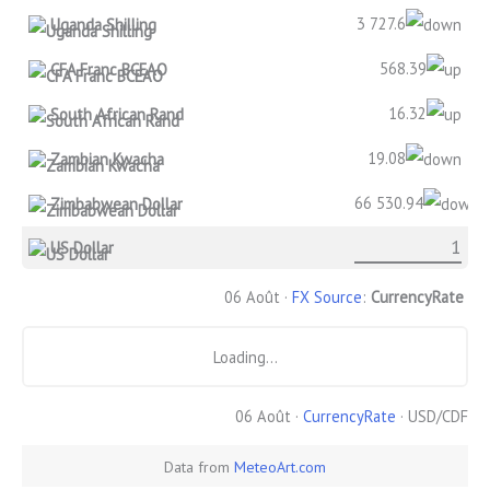
3 727.6
Uganda Shilling
568.39
CFA Franc BCEAO
16.32
South African Rand
19.08
Zambian Kwacha
66 530.94
Zimbabwean Dollar
US Dollar
06 Août ·
FX Source
:
CurrencyRate
Loading...
06 Août ·
CurrencyRate
· USD/CDF
Data from
MeteoArt.com