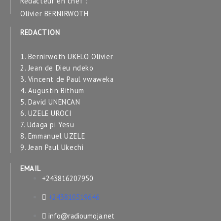
Rédacteur en chef :
Olivier BERNIRWOTH
REDACTION
1. Bernirwoth UKELO Olivier
2. Jean de Dieu ndeko
3. Vincent de Paul vwaweka
4. Augustin Bithum
5. David UNENCAN
6. UZELE UROCI
7. Udaga pi Yesu
8. Emmanuel UZELE
9. Jean Paul Ukechi
EMAIL
+243816207950
+243810519646
info@radioumoja.net