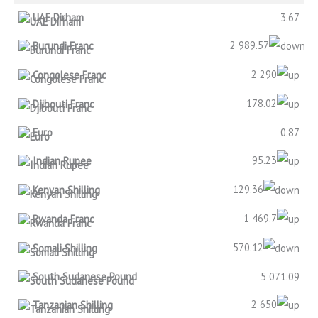
UAE Dirham
3.67
2 989.57
Burundi Franc
2 290
Congolese Franc
178.02
Djibouti Franc
Euro
0.87
95.23
Indian Rupee
129.36
Kenyan Shilling
1 469.7
Rwanda Franc
570.12
Somali Shilling
South Sudanese Pound
5 071.09
2 650
Tanzanian Shilling