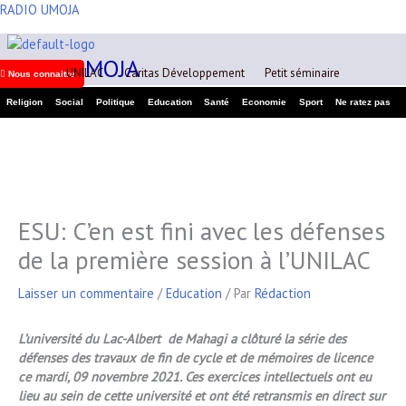
Aller
RADIO UMOJA
A
au
r
contenu
RADIO UMOJA
c
UNILAC
Caritas Développement
Petit séminaire
Nous connaitre
h
Religion
Social
Politique
Education
Santé
Economie
Sport
Ne ratez pas
i
v
e
s
ESU: C’en est fini avec les défenses
de la première session à l’UNILAC
Laisser un commentaire
/
Education
/ Par
Rédaction
L’université du Lac-Albert de Mahagi a clôturé la série des
défenses des travaux de fin de cycle et de mémoires de licence
ce mardi, 09 novembre 2021. Ces exercices intellectuels ont eu
lieu au sein de cette université et ont été retransmis en direct sur