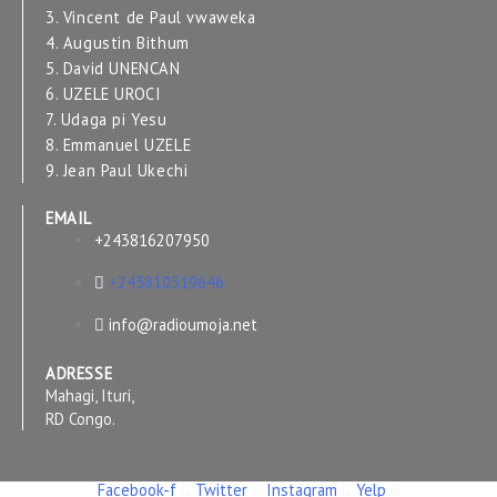
3. Vincent de Paul vwaweka
4. Augustin Bithum
5. David UNENCAN
6. UZELE UROCI
7. Udaga pi Yesu
8. Emmanuel UZELE
9. Jean Paul Ukechi
EMAIL
+243816207950
+243810519646
info@radioumoja.net
ADRESSE
Mahagi, Ituri,
RD Congo.
Facebook-f
Twitter
Instagram
Yelp