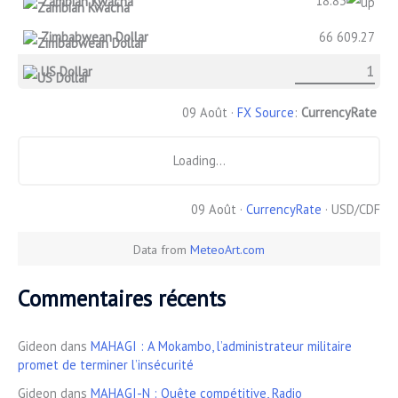
18.83
Zambian Kwacha
Zimbabwean Dollar
66 609.27
US Dollar
09 Août ·
FX Source
:
CurrencyRate
Loading...
09 Août ·
CurrencyRate
· USD/CDF
Data from
MeteoArt.com
Commentaires récents
Gideon
dans
MAHAGI : A Mokambo, l’administrateur militaire
promet de terminer l’insécurité
Gideon
dans
MAHAGI-N : Quête compétitive, Radio