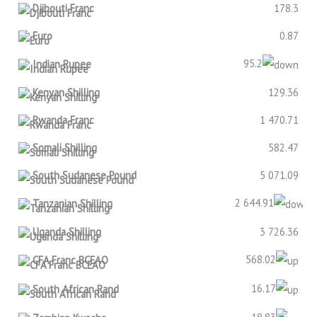
Djibouti Franc
178.3
Euro
0.87
95.2
Indian Rupee
Kenyan Shilling
129.36
Rwanda Franc
1 470.71
Somali Shilling
582.47
South Sudanese Pound
5 071.09
2 644.91
Tanzanian Shilling
Uganda Shilling
3 726.36
568.02
CFA Franc BCEAO
16.17
South African Rand