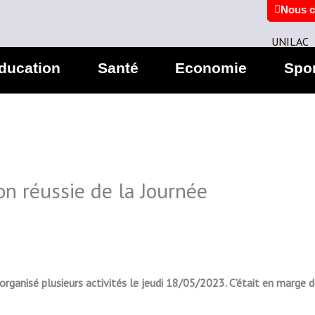
Nous c
UNILAC
ducation
Santé
Economie
Spo
on réussie de la Journée
 organisé plusieurs activités le jeudi 18/05/2023. C’était en marge 