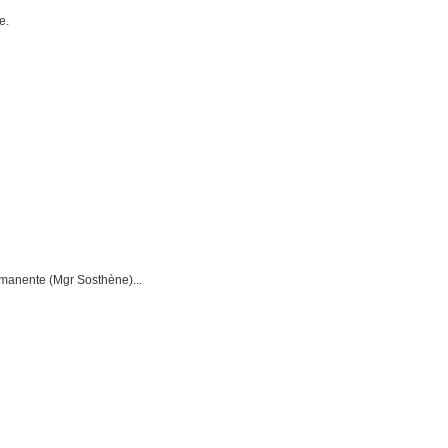
e.
rmanente (Mgr Sosthène)...