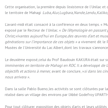
Cette organisation, la première depuis l’existence de l’Unilac et 
le territoire de Mahagi :
Luba,Alur,Lugbara,Nande,Lendu,Kalik
L’avant-midi était consacré à la conférence en deux temps. « Mu
exposé par le Recteur de l’Unilac. «
De l’étymologie en passant 
Christ,vivantes aujourd’hui en Europe,des œuvres d’art et mu
générations sur l’importance de ces objets »
a vivement dit le 
Musées de l’Université du Lac Albert,dont les travaux s’annonce
Le deuxième exposé,celui du Prof Baudouin KAKURA était sur so
imminentes en territoire de Mahagi en RDC.
Il a développé
de l
objectifs et actions à mener,
avant de conclure, »
si dans les ci
nous arrivera ».
Dans la salle Pablo Bueno,les activités se sont clôturées par la 
réalisé dans un village des environs par l’Abbé Godefroy UPART
Pour tout clôturer, exposition des objets d’arts et leurs utilités