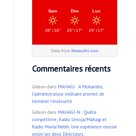
Sam
Dim
Lun
28°
/
16°
29°
/
17°
29°
/
17°
Data from
MeteoArt.com
Commentaires récents
Gideon
dans
MAHAGI : A Mokambo,
l’administrateur militaire promet de
terminer l’insécurité
Gideon
dans
MAHAGI-N : Quête
compétitive, Radio Umoja/Mahagi et
Radio Maria/Nebbi. Une expérience réussie
selon les deux Directeurs.