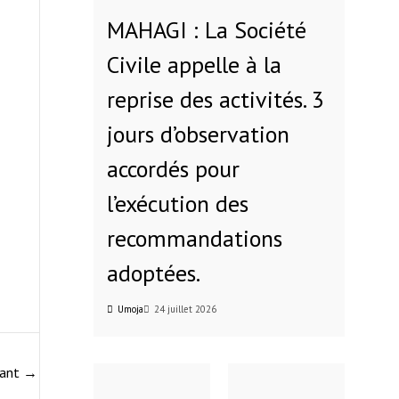
MAHAGI : La Société
Civile appelle à la
reprise des activités. 3
jours d’observation
accordés pour
l’exécution des
recommandations
adoptées.
Umoja
24 juillet 2026
vant
→
R
e