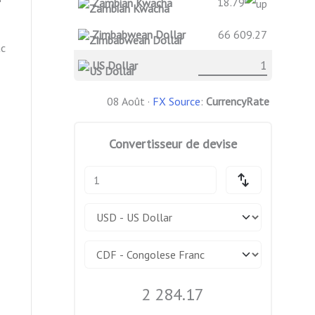
18.79
Zambian Kwacha
Zimbabwean Dollar
66 609.27
ac
US Dollar
08 Août ·
FX Source
:
CurrencyRate
Convertisseur de devise
2 284.17