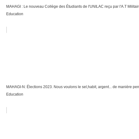
MAHAGI : Le nouveau Collège des Étudiants de l'UNILAC reçu par l'A.T Militair
Education
MAHAGI-N: Élections 2023. Nous voulons le sel,habit, argent... de manière pe
Education