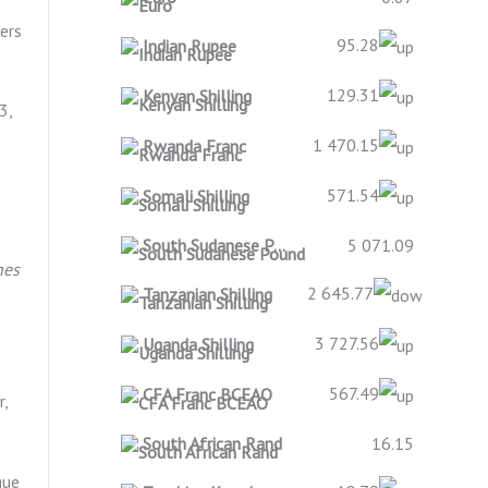
vers
95.28
Indian Rupee
129.31
Kenyan Shilling
3,
1 470.15
Rwanda Franc
571.54
Somali Shilling
South Sudanese Pound
5 071.09
hes
2 645.77
Tanzanian Shilling
3 727.56
Uganda Shilling
567.49
CFA Franc BCEAO
r,
South African Rand
16.15
que