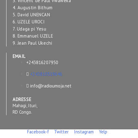
3. Vincent de Paul vwaweka
4. Augustin Bithum
5. David UNENCAN
6. UZELE UROCI
7. Udaga pi Yesu
8. Emmanuel UZELE
9. Jean Paul Ukechi
EMAIL
+243816207950
+243810519646
info@radioumoja.net
ADRESSE
Mahagi, Ituri,
RD Congo.
Facebook-f
Twitter
Instagram
Yelp