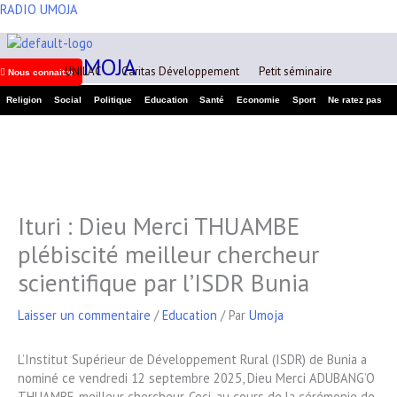
Aller
RADIO UMOJA
A
au
r
contenu
RADIO UMOJA
c
UNILAC
Caritas Développement
Petit séminaire
Nous connaitre
h
Religion
Social
Politique
Education
Santé
Economie
Sport
Ne ratez pas
i
v
e
s
Ituri : Dieu Merci THUAMBE
plébiscité meilleur chercheur
scientifique par l’ISDR Bunia
Laisser un commentaire
/
Education
/ Par
Umoja
L’Institut Supérieur de Développement Rural (ISDR) de Bunia a
nominé ce vendredi 12 septembre 2025, Dieu Merci ADUBANG’O
THUAMBE, meilleur chercheur. Ceci, au cours de la cérémonie de