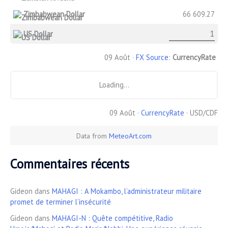
Zimbabwean Dollar
66 609.27
US Dollar
09 Août ·
FX Source
:
CurrencyRate
Loading...
09 Août ·
CurrencyRate
· USD/CDF
Data from
MeteoArt.com
Commentaires récents
Gideon
dans
MAHAGI : A Mokambo, l’administrateur militaire
promet de terminer l’insécurité
Gideon
dans
MAHAGI-N : Quête compétitive, Radio