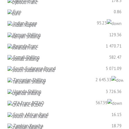
Djibouti Franc
178.3
Euro
0.86
95.23
Indian Rupee
Kenyan Shilling
129.36
Rwanda Franc
1 470.71
Somali Shilling
582.47
South Sudanese Pound
5 071.09
2 645.33
Tanzanian Shilling
Uganda Shilling
3 726.36
567.39
CFA Franc BCEAO
South African Rand
16.15
Zambian Kwacha
18.79