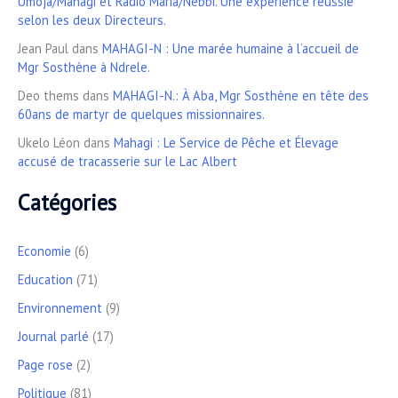
Umoja/Mahagi et Radio Maria/Nebbi. Une expérience réussie
selon les deux Directeurs.
Jean Paul
dans
MAHAGI-N : Une marée humaine à l’accueil de
Mgr Sosthène à Ndrele.
Deo thems
dans
MAHAGI-N.: À Aba, Mgr Sosthène en tête des
60ans de martyr de quelques missionnaires.
Ukelo Léon
dans
Mahagi : Le Service de Pêche et Élevage
accusé de tracasserie sur le Lac Albert
Catégories
Economie
(6)
Education
(71)
Environnement
(9)
Journal parlé
(17)
Page rose
(2)
Politique
(81)