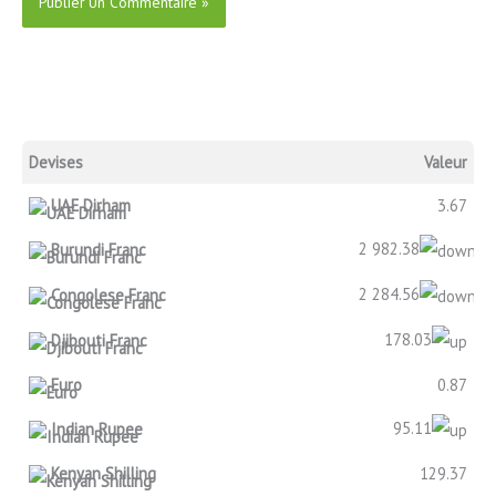
Devises
Valeur
UAE Dirham
3.67
2 982.38
Burundi Franc
2 284.56
Congolese Franc
178.03
Djibouti Franc
Euro
0.87
95.11
Indian Rupee
Kenyan Shilling
129.37