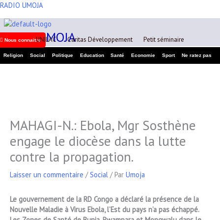
Aller
RADIO UMOJA
A
au
r
contenu
RADIO UMOJA
c
UNILAC
Caritas Développement
Petit séminaire
Nous connaitre
h
Religion
Social
Politique
Education
Santé
Economie
Sport
Ne ratez pas
i
v
e
s
MAHAGI-N.: Ebola, Mgr Sosthène
engage le diocèse dans la lutte
contre la propagation.
Laisser un commentaire
/
Social
/ Par
Umoja
Le gouvernement de la RD Congo a déclaré la présence de la
Nouvelle Maladie à Virus Ebola, l’Est du pays n’a pas échappé.
Les Zones de Santé de Bunia, Rwampara et Mongwalu dans le