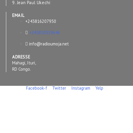
9. Jean Paul Ukechi
EMAIL
+243816207950
+243810519646
info@radioumoja.net
ADRESSE
Mahagi, Ituri,
RD Congo.
Facebook-f
Twitter
Instagram
Yelp
Copyright © 2026 RADIO UMOJA