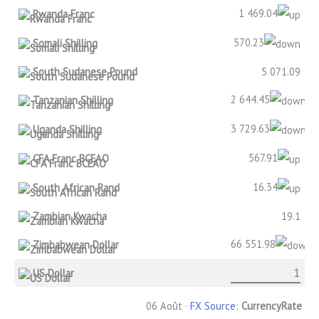
1 469.04
Rwanda Franc
570.23
Somali Shilling
South Sudanese Pound
5 071.09
2 644.45
Tanzanian Shilling
3 729.63
Uganda Shilling
567.91
CFA Franc BCEAO
16.34
South African Rand
Zambian Kwacha
19.1
66 551.98
Zimbabwean Dollar
US Dollar
06 Août ·
FX Source
:
CurrencyRate