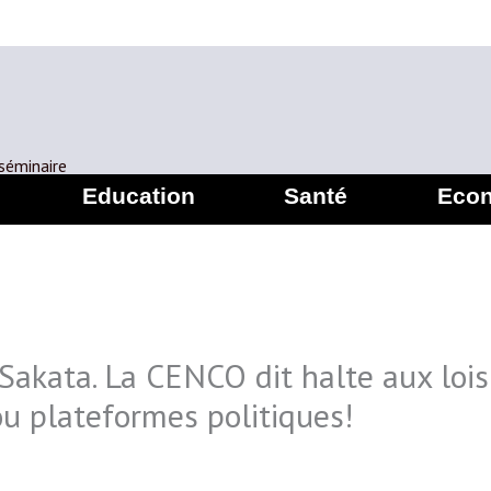
 séminaire
Education
Santé
Eco
Sakata. La CENCO dit halte aux lois
ou plateformes politiques!