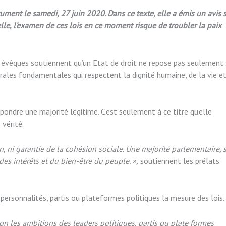
ent le samedi, 27 juin 2020. Dans ce texte, elle a émis un avis 
lle, l’examen de ces lois en ce moment risque de troubler la paix
évêques soutiennent qu’un Etat de droit ne repose pas seulement 
morales fondamentales qui respectent la dignité humaine, de la vie e
pondre une majorité légitime. C’est seulement à ce titre qu’elle
vérité.
n, ni garantie de la cohésion sociale. Une majorité parlementaire, s
des intérêts et du bien-être du peuple. »,
soutiennent les prélats
personnalités, partis ou plateformes politiques la mesure des lois.
elon les ambitions des leaders politiques, partis ou plate formes