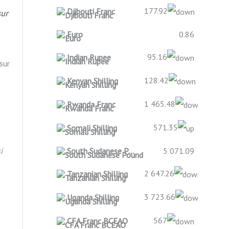
177.92
Djibouti Franc
sur
Euro
0.86
95.16
Indian Rupee
sur
t
128.42
Kenyan Shilling
1 465.48
Rwanda Franc
571.35
Somali Shilling
i
South Sudanese Pound
5 071.09
2 647.26
Tanzanian Shilling
3 723.66
Uganda Shilling
567
CFA Franc BCEAO