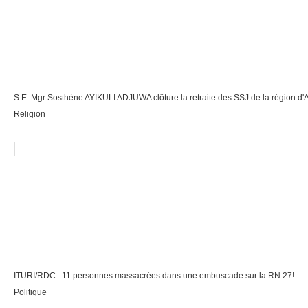
S.E. Mgr Sosthène AYIKULI ADJUWA clôture la retraite des SSJ de la région d'
Religion
ITURI/RDC : 11 personnes massacrées dans une embuscade sur la RN 27!
Politique