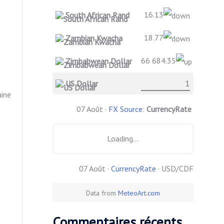
16.13
South African Rand
18.77
Zambian Kwacha
66 684.35
Zimbabwean Dollar
US Dollar
aine
07 Août ·
FX Source
:
CurrencyRate
Loading...
07 Août ·
CurrencyRate
· USD/CDF
Data from
MeteoArt.com
Commentaires récents