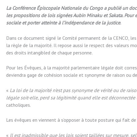
La Conférence Épiscopale Nationale du Congo a publié un docum
les propositions de lois signées Aubin Minaku et Sakata. Pour e
sociale et porter atteinte à l’indépendance
de la justice
.
Dans ce document signé le Comité permanent de la CENCO, les 
la règle de la majorité. Il repose aussi le respect des valeurs 
des droits intangibled de chaque personne.
Pour les Évêques, à la majorité parlementaire légale doit corres
deviendra gage de cohésion sociale et synonyme de raison ou de 
«
La loi de la majorité n’est pas synonyme de vérité ou de raiso
légale soit-elle, perd sa légitimité quand elle est déconnectée 
catholiques.
Les évêques en viennent à s’opposer à toute posture qui fait de 
«
Il est inadmissible que les lois soient taillées sur mesure, s