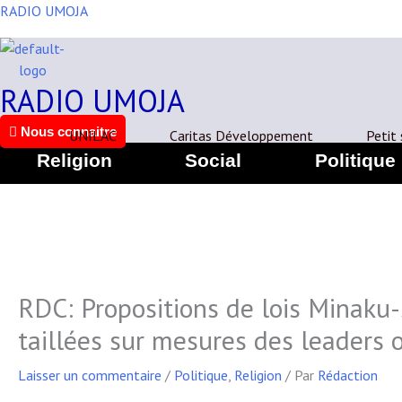
Aller
RADIO UMOJA
au
contenu
RADIO UMOJA
Nous connaitre
UNILAC
Caritas Développement
Petit
Religion
Social
Politique
RDC: Propositions de lois Minaku-
taillées sur mesures des leaders 
Laisser un commentaire
/
Politique
,
Religion
/ Par
Rédaction