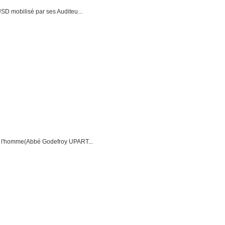
D mobilisé par ses Auditeu...
r l'homme(Abbé Godefroy UPART...