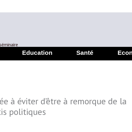
 séminaire
Education
Santé
Eco
ée à éviter d’être à remorque de la
is politiques