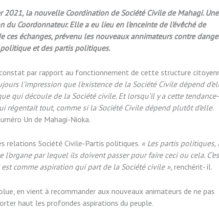
r 2021, la nouvelle Coordination de Société Civile de Mahagi. Une
ion du Coordonnateur. Elle a eu lieu en l’enceinte de l’évêché de
de ces échanges, prévenu les nouveaux annimateurs contre dange
politique
et des
partis
politiques.
constat par rapport au fonctionnement de cette structure citoyen
urs l’impression que l’existence de la Société Civile dépend d’el
ue qui découle de la Société civile. Et lorsqu’il y a cette tendance-
ui régentait tout, comme si la Société Civile dépend plutôt d’elle.
 Numéro Un de Mahagi-Nioka.
 relations Société Civile-Partis politiques.
« Les partis politiques, 
l’organe par lequel ils doivent passer pour faire ceci ou cela. C’es
i est comme aspiration qui part de la Société civile »,
renchérit- il.
solue, en vient à recommander aux nouveaux animateurs de ne pas
 porter haut les profondes aspirations du peuple.