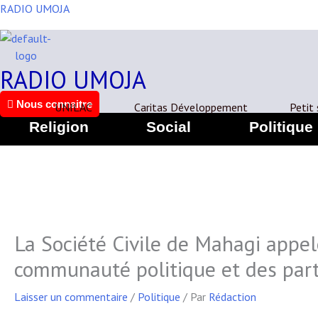
Aller
RADIO UMOJA
au
contenu
RADIO UMOJA
Nous connaitre
UNILAC
Caritas Développement
Petit
Religion
Social
Politique
La Société Civile de Mahagi appel
communauté politique et des part
Laisser un commentaire
/
Politique
/ Par
Rédaction