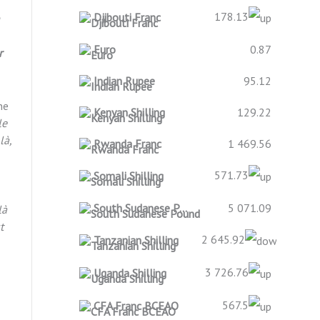
178.13
Djibouti Franc
Euro
0.87
r
Indian Rupee
95.12
ne
Kenyan Shilling
129.22
le
là,
Rwanda Franc
1 469.56
571.73
Somali Shilling
South Sudanese Pound
5 071.09
là
t
2 645.92
Tanzanian Shilling
3 726.76
Uganda Shilling
567.5
CFA Franc BCEAO