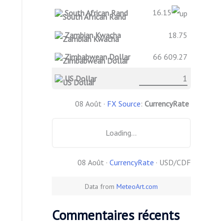
16.15
South African Rand
Zambian Kwacha
18.75
Zimbabwean Dollar
66 609.27
US Dollar
08 Août ·
FX Source
:
CurrencyRate
Loading...
08 Août ·
CurrencyRate
· USD/CDF
Data from
MeteoArt.com
Commentaires récents