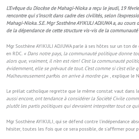
L’Evêque du Diocèse de Mahagi-Nioka a reçu le jeudi, 19 févrie
rencontre qui s’inscrit dans cadre des civilités, selon l’express
Mahagi-Nioka. S.E. Mgr Sosthène AYIKULI ADJUWA a, au cours 
de la dépendance de cette structure vis-vis de la communauté 
Mgr Sosthène AYIKULI ADJUWA parle à ses hôtes sur un ton de 
en RDC.
« Dans notre pays, la communauté politique donne toujo
alors que, vraiment, il n’en est rien! C’est la communauté politiq
évidemment, elle se prévaut de tout. C’est comme si c’est elle q
Malheureusement parf
ois
on arrive
à mordre ça
« , explique le
Le prélat catholique regrette que le même constat vaut dans les
aussi encore, ont tendance à considérer la Société Civile comme 
plutôt les partis politiques qui devraient interpréter tout ce qu
Mgr Sosthène AYIKULI, qui se défend contre l’indépendance ab
hésiter, toutes les fois que ce sera possible, de s’affirmer pour