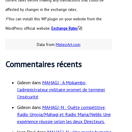
affected by changes in the exchange rates.
⚡
You can install this WP plugin on your website from the
🚀
WordPress official website:
Exchange Rates
Data from
MeteoArt.com
Commentaires récents
Gideon
dans
MAHAGI : A Mokambo,
l’administrateur militaire promet de terminer
l’insécurité
Gideon
dans
MAHAGI-N : Quête compétitive,
Radio Umoja/Mahagi et Radio Maria/Nebbi. Une
expérience réussie selon les deux Directeurs.
Jean Paul
dans
MAHAGI-N : Une marée humaine