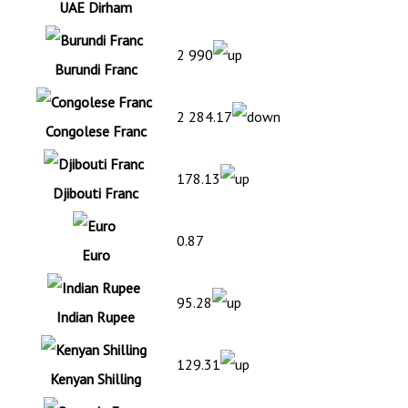
UAE Dirham
2 990
Burundi Franc
2 284.17
Congolese Franc
178.13
Djibouti Franc
0.87
Euro
95.28
Indian Rupee
129.31
Kenyan Shilling