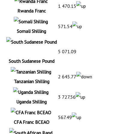
1 470.15
Rwanda Franc
571.54
Somali Shilling
5 071.09
South Sudanese Pound
2 645.77
Tanzanian Shilling
3 727.56
Uganda Shilling
567.49
CFA Franc BCEAO