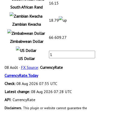
16.15
South African Rand
18.79
Zambian Kwacha
66 609.27
Zimbabwean Dollar
US Dollar
08 Août ·
FX Source
:
CurrencyRate
CurrencyRate.Today
Check:
08 Aug 2026 07:35 UTC
Latest change:
08 Aug 2026 07:28 UTC
API
: CurrencyRate
Disclaimers.
This plugin or website cannot guarantee the