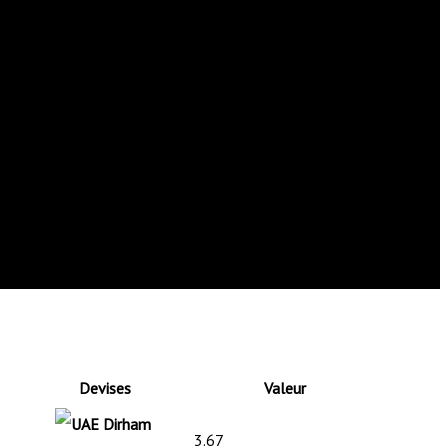
Devises
Valeur
3.67