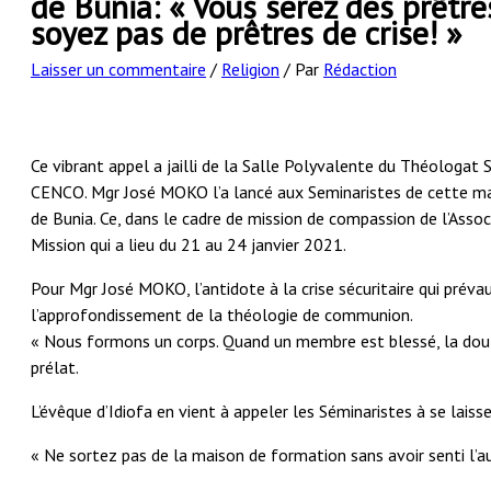
de Bunia: « Vous serez des prêtr
soyez pas de prêtres de crise! »
Laisser un commentaire
/
Religion
/ Par
Rédaction
Ce vibrant appel a jailli de la Salle Polyvalente du Théologat Sa
CENCO. Mgr José MOKO l’a lancé aux Seminaristes de cette ma
de Bunia. Ce, dans le cadre de mission de compassion de l’Assoc
Mission qui a lieu du 21 au 24 janvier 2021.
Pour Mgr José MOKO, l’antidote à la crise sécuritaire qui prévaut
l’approfondissement de la théologie de communion.
« Nous formons un corps. Quand un membre est blessé, la doule
prélat.
L’évêque d’Idiofa en vient à appeler les Séminaristes à se laiss
« Ne sortez pas de la maison de formation sans avoir senti l’a