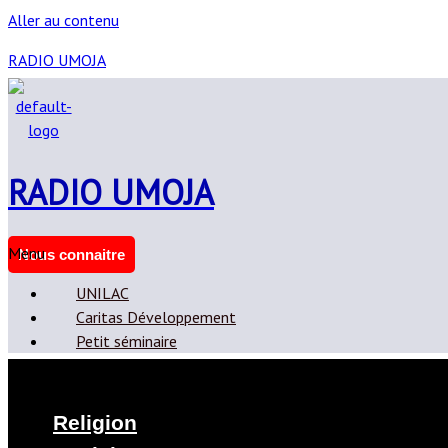
Aller au contenu
RADIO UMOJA
RADIO UMOJA
Menu
Nous connaitre
UNILAC
Caritas Développement
Petit séminaire
Menu
Religion