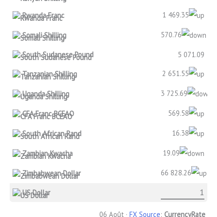
1 469.35
Rwanda Franc
570.76
Somali Shilling
South Sudanese Pound
5 071.09
2 651.55
Tanzanian Shilling
3 725.69
Uganda Shilling
569.58
CFA Franc BCEAO
16.38
South African Rand
19.09
Zambian Kwacha
66 828.26
Zimbabwean Dollar
US Dollar
06 Août ·
FX Source
:
CurrencyRate