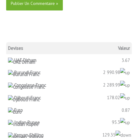
Devises
Valeur
UAE Dirham
3.67
2 990.98
Burundi Franc
2 289.99
Congolese Franc
178.02
Djibouti Franc
Euro
0.87
95.3
Indian Rupee
129.35
Kenyan Shilling