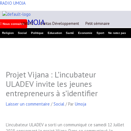
Aller
RADIO UMOJA
A
au
r
contenu
RADIO UMOJA
c
UNILAC
Caritas Développement
Petit séminaire
Nous connaitre
h
Religion
Social
Politique
Education
Santé
Economie
Sport
Ne ratez pas
i
v
e
s
Projet Vijana : L’incubateur
ULADEV invite les jeunes
entrepreneurs à s’identifier
Laisser un commentaire
/
Social
/ Par
Umoja
L’incubateur ULADEV a sorti un communiqué ce samedi 12 Juillet
2025 concernant le projet Vijana. Dans ce communiqué, le