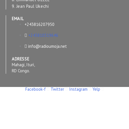
9. Jean Paul Ukechi
EMAIL
+243816207950
+243810519646
info@radioumoja.net
ADRESSE
Mahagi, Ituri,
RD Congo.
Facebook-f
Twitter
Instagram
Yelp
Copyright © 2026 RADIO UMOJA