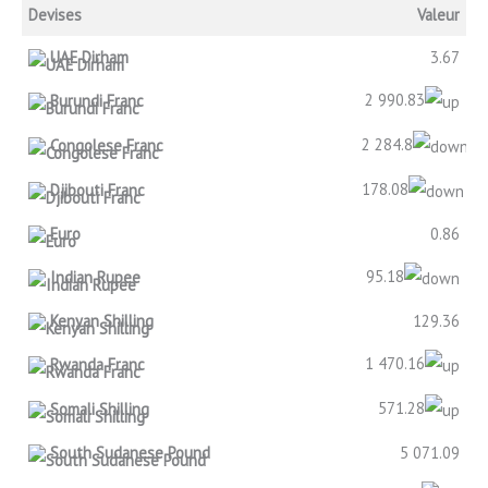
Devises
Valeur
UAE Dirham
3.67
2 990.83
Burundi Franc
2 284.8
Congolese Franc
178.08
Djibouti Franc
Euro
0.86
95.18
Indian Rupee
Kenyan Shilling
129.36
1 470.16
Rwanda Franc
571.28
Somali Shilling
South Sudanese Pound
5 071.09