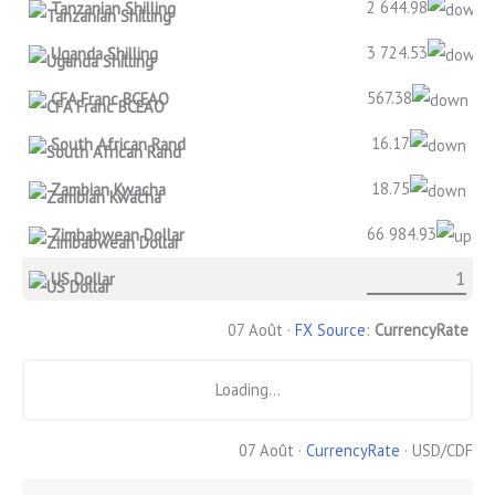
2 644.98
Tanzanian Shilling
3 724.53
Uganda Shilling
567.38
CFA Franc BCEAO
16.17
South African Rand
18.75
Zambian Kwacha
66 984.93
Zimbabwean Dollar
US Dollar
07 Août ·
FX Source
:
CurrencyRate
Loading...
07 Août ·
CurrencyRate
· USD/CDF