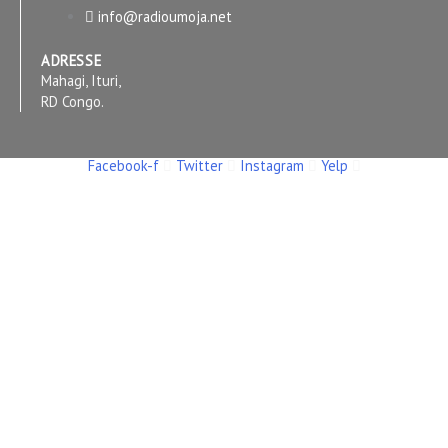
info@radioumoja.net
ADRESSE
Mahagi, Ituri,
RD Congo.
Facebook-f
Twitter
Instagram
Yelp
Copyright © 2026 RADIO UMOJA