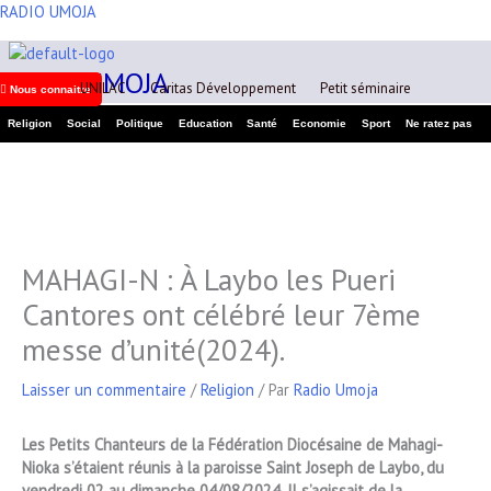
Aller
RADIO UMOJA
A
au
r
contenu
RADIO UMOJA
c
UNILAC
Caritas Développement
Petit séminaire
Nous connaitre
h
Religion
Social
Politique
Education
Santé
Economie
Sport
Ne ratez pas
i
v
e
s
MAHAGI-N : À Laybo les Pueri
Cantores ont célébré leur 7ème
messe d’unité(2024).
Laisser un commentaire
/
Religion
/ Par
Radio Umoja
Les Petits Chanteurs de la Fédération Diocésaine de Mahagi-
Nioka s’étaient réunis à la paroisse Saint Joseph de Laybo, du
vendredi 02 au dimanche 04/08/2024
.
Il s’agissait de la