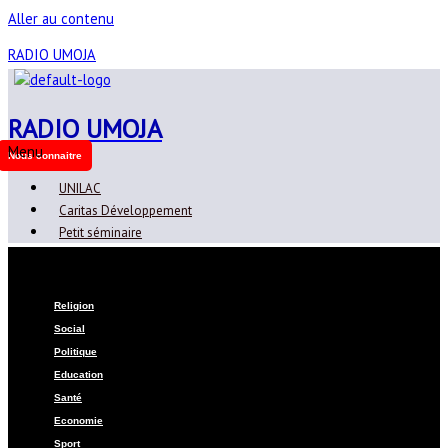
Aller au contenu
RADIO UMOJA
RADIO UMOJA
Menu
Nous connaitre
UNILAC
Caritas Développement
Petit séminaire
Menu
Religion
Social
Politique
Education
Santé
Economie
Sport