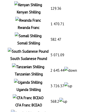
129.36
Kenyan Shilling
1 470.71
Rwanda Franc
582.47
Somali Shilling
5 071.09
South Sudanese Pound
2 645.44
Tanzanian Shilling
3 726.37
Uganda Shilling
568.2
CFA Franc BCEAO