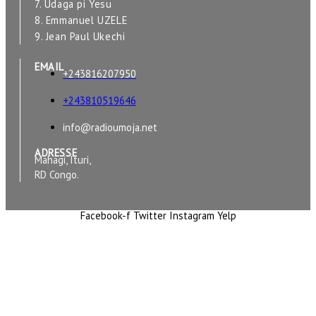
7. Udaga pi Yesu
8. Emmanuel UZELE
9. Jean Paul Ukechi
EMAIL
+243816207950
+243810519646
info@radioumoja.net
ADRESSE
Mahagi, Ituri,
RD Congo.
Facebook-f
Twitter
Instagram
Yelp
Copyright © 2026 RADIO UMOJA