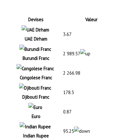
Devises
Valeur
3.67
UAE Dirham
2 989.57
Burundi Franc
2 266.98
Congolese Franc
178.3
Djibouti Franc
0.87
Euro
95.25
Indian Rupee