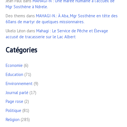
Jean Paul
dans
MAHAGI-N : Une marée humaine à l’accueil de
Mgr Sosthène à Ndrele.
Deo thems
dans
MAHAGI-N.: À Aba, Mgr Sosthène en tête des
60ans de martyr de quelques missionnaires.
Ukelo Léon
dans
Mahagi : Le Service de Pêche et Élevage
accusé de tracasserie sur le Lac Albert
Catégories
Economie
(6)
Education
(71)
Environnement
(9)
Journal parlé
(17)
Page rose
(2)
Politique
(81)
Religion
(285)