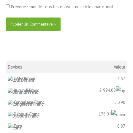
Prévenez-moi de tous les nouveaux articles par e-mail.
Devises
Valeur
UAE Dirham
3.67
2 994.08
Burundi Franc
Congolese Franc
2 290
178.04
Djibouti Franc
Euro
0.87