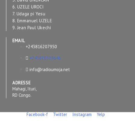
6. UZELE UROCI
7. Udaga pi Yesu
8. Emmanuel UZELE
9. Jean Paul Ukechi
EMAIL
+243816207950
+243810519646
info@radioumoja.net
ADRESSE
Mahagi, Ituri,
RD Congo.
Facebook-f
Twitter
Instagram
Yelp
Copyright © 2026 RADIO UMOJA