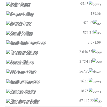
95.15
Indian Rupee
Kenyan Shilling
129.36
1 470.47
Rwanda Franc
571.34
Somali Shilling
South Sudanese Pound
5 071.09
2 646.88
Tanzanian Shilling
3 724.51
Uganda Shilling
567.51
CFA Franc BCEAO
16.16
South African Rand
18.73
Zambian Kwacha
67 112.22
Zimbabwean Dollar