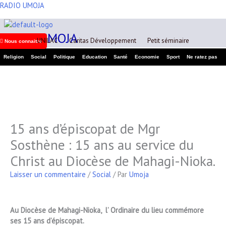
Aller
RADIO UMOJA
A
au
r
contenu
RADIO UMOJA
c
UNILAC
Caritas Développement
Petit séminaire
Nous connaitre
h
Religion
Social
Politique
Education
Santé
Economie
Sport
Ne ratez pas
i
v
e
s
15 ans d’épiscopat de Mgr
Sosthène : 15 ans au service du
Christ au Diocèse de Mahagi-Nioka.
Laisser un commentaire
/
Social
/ Par
Umoja
Au Diocèse de Mahagi-Nioka, l’ Ordinaire du lieu commémore
ses 15 ans d’épiscopat.