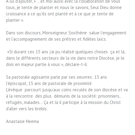
‎A lui d’ajouter, » …et moi aussi avec la collaboration de vous
tous, je tente de planter et nous le savons, Seul Dieu donne
croissance à ce qu’ils ont planté et à ce que je tente de
planter ».
‎Dans son discours, Monseigneur Sosthène salue l’engagement
et l’accompagnement de ses prêtres et fidèles laïcs.
‎ »Si durant ces 15 ans j’ai pu réalisé quelques choses ça et là,
dans le différents secteurs de la vie dans notre Diocèse, je le
dois en majeur partie à vous », déclare-t-il.
‎Sa pastorale agissante parle par ses oeuvres: 15 ans
l’épiscopat, 15 ans de pastorale de proximité.
‎L’évêque parcourt jusqu’aux coins reculés de son diocèse et va
à la rencontre des plus démunis de la société: prisonniers,
réfugiés, malades… Ça et là il participe à la mission du Christ
d’aller vers les brebis.
‎Anastasie Neema